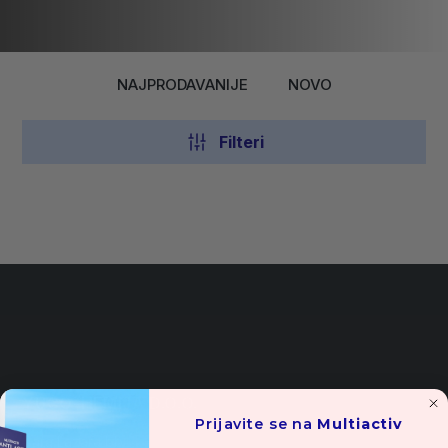
NAJPRODAVANIJE
NOVO
Filteri
YUCO-HEMIJA D.O.O.
Prijavite se na
Multiactiv
Cara Lazara bb