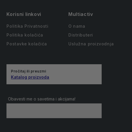
Korisni linkovi
Multiactiv
Politika Privatnosti
O nama
Politika kolačića
Distributeri
Postavke kolačića
Uslužna proizvodnja
Pročitaj ili preuzmi
Katalog proizvoda
Obavesti me o savetima i akcijama!