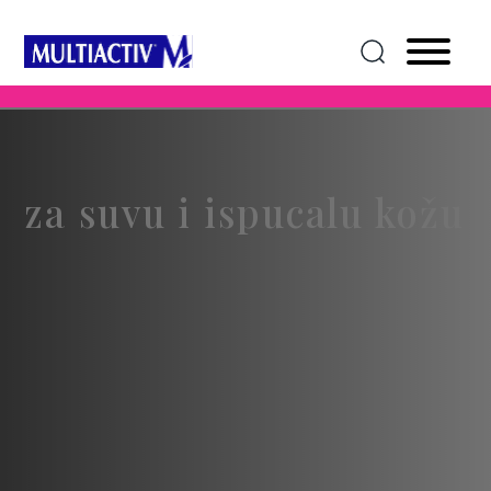
za suvu i ispucalu kožu