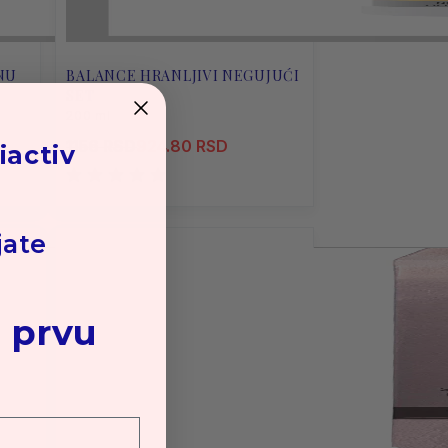
NU
BALANCE HRANLJIVI NEGUJUĆI
SET
200 ml
1156 RSD
924.80 RSD
iactiv
jate
 prvu