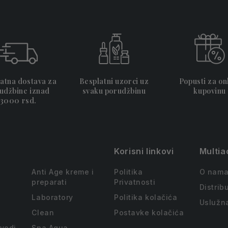
atna dostava za
Besplatni uzorci uz
Popusti za on
udžbine iznad
svaku porudžbinu
kupovinu
3000 rsd.
Korisni linkovi
Multia
Anti Age kreme i
Politika
O nam
preparati
Privatnosti
Distribu
Laboratory
Politika kolačića
Uslužn
Clean
Postavke kolačića
zvodi
Spa Aqua