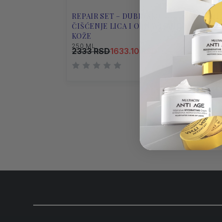
REPAIR SET – DUBINSKO
FRE
ČIŠĆENJE LICA I OBNAVLJANJE
SVE
KOŽE
250
250 ML
2333 RSD
1633.10 RSD
241