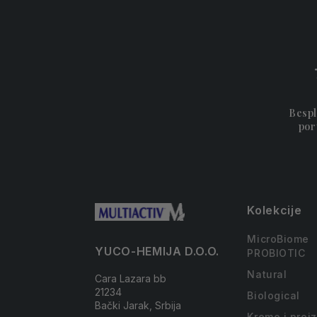
Bespl
por
Kolekcije
MicroBiome
YUCO-HEMIJA D.O.O.
PROBIOTIC
Natural
Cara Lazara bb
21234
Biological
Bački Jarak, Srbija
Kreme i proi