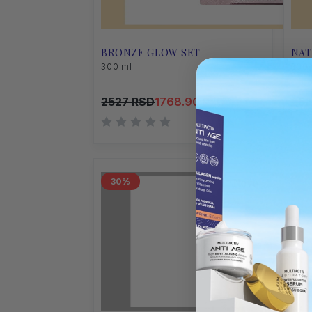
BRONZE GLOW SET
NAT
300 ml
300 
2527 RSD
1768.90 RSD
252
30
Novo
30