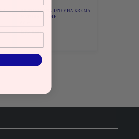
EMA
BB TONIRANA DNEVNA KREMA
NATURAL TONE
50 ml
672 RSD