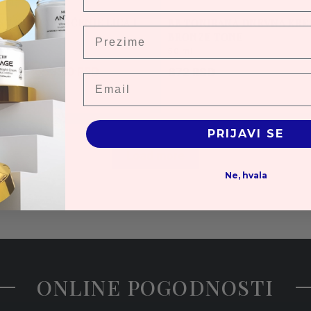
SH SET ZA ČIŠĆENJE LICA I
BB TONIRANA DNEVNA KR
Prezime
ŽINU KOŽE
BRONZE TONE
 ML
50 ml
9 RSD
1693.30 RSD
672 RSD
Email
PRIJAVI SE
Load more
Ne, hvala
ONLINE POGODNOSTI