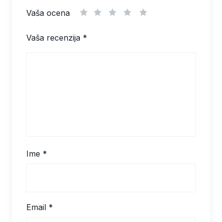
Vaša ocena
1
2
3
4
5
Vaša recenzija
*
Ime
*
Email
*