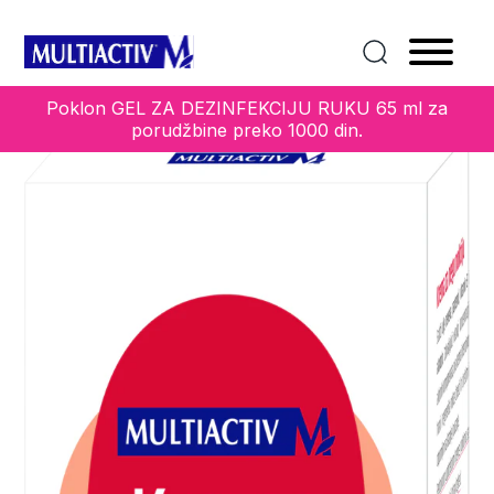
Home
/
Kolekcije
/
Ostali
/ KREMA ZA NEGU NOKTIJU
Poklon GEL ZA DEZINFEKCIJU RUKU 65 ml za
porudžbine preko 1000 din.