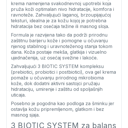
krema namenjena svakodnevnoj upotrebi koja
pruža koži optimalan nivo hidratacije, komfora i
ravnoteže. Zahvaljujući laganoj, brzoupijajućoj
teksturi, idealna je za kožu kojoj je potrebna
hidratacija bez osećaja težine ili masnog sloja.
Formula je razvijena tako da podrži prirodnu
zaštitnu barijeru kože i pomogne u očuvanju
njenog stabilnog i uravnoteženog stanja tokom
dana. Koža postaje mekša, glatkija i vizuelno
ujednačenija, uz osećaj svežine i lakoće.
Zahvaljujući 3 BIOTIC SYSTEM kompleksu
(prebiotici, probiotici i postbiotici), ova gel krema
pomaže u očuvanju prirodnog mikrobioma
kože, dok dodatni aktivni sastojci pružaju
hidrataciju, umirenje i zaštitu od spoljašnjih
uticaja.
Posebno je pogodna kao podloga za šminku jer
ostavlja kožu pripremljenom, glatkom i bez
masnog sjaja.
3 BIOTIC SYSTEM za balans