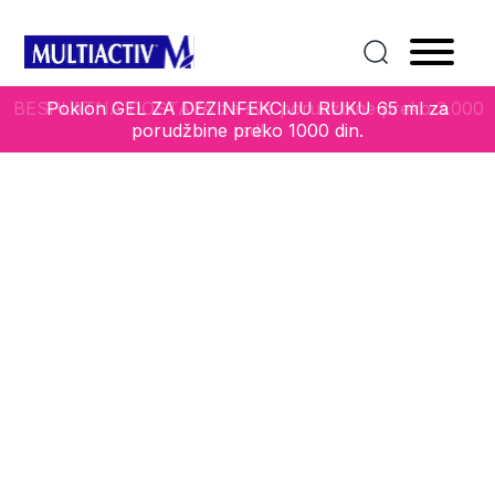
Home
/
Tip kože i starosna dob
/
20+
/ MicroBiome
PROBIOTIC Skin Care gel krema za normalnu i mešovitu
kožu
BESPLATNA DOSTAVA za sve porudžbine preko 3.000
Poklon GEL ZA DEZINFEKCIJU RUKU 65 ml za
porudžbine preko 1000 din.
rsd!