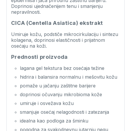
epidermisa i jača prirodnu zaštitnu barijeru.
Doprinosi ujednačenijem tenu i smanjenju
nepravilnosti.
CICA (Centella Asiatica) ekstrakt
Umiruje kožu, podstiče mikrocirkulaciju i sintezu
kolagena, doprinosi elastičnosti i prijatnom
osećaju na koži.
Prednosti proizvoda
lagana gel tekstura bez osećaja težine
hidrira i balansira normalnu i mešovitu kožu
pomaže u jačanju zaštitne barijere
doprinosi očuvanju mikrobioma kože
umiruje i osvežava kožu
smanjuje osećaj nelagodnosti i zatezanja
idealna kao podloga za šminku
pogodna za svakodnevnu jutarnju negu