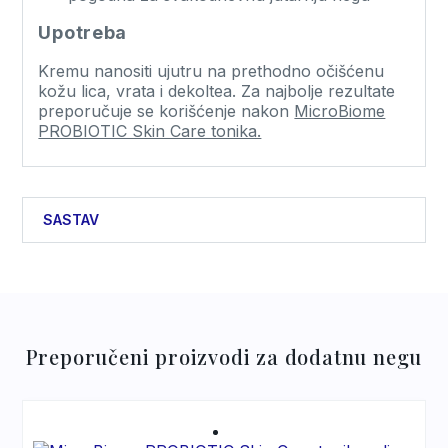
Upotreba
Kremu nanositi ujutru na prethodno očišćenu
kožu lica, vrata i dekoltea. Za najbolje rezultate
preporučuje se korišćenje nakon
MicroBiome
PROBIOTIC Skin Care tonika.
SASTAV
Aqua, Cetearyl Isononanoate, Dicaprylyl Ether,
Glycerin, Niacinamide, Cetearyl Alcohol,
Ectoin, Phenoxyethanol, Sodium
Acrylate/Sodium Acryloyldimethyl Taurate
Preporučeni proizvodi za dodatnu negu
Copolymer, Methyl Methacrylate
Crosspolymer, Maltodextrin, Parfum, Centella
Asiatica Extract, Carbomer, Lactobacillus
Ferment, Sodium Hyaluronate,