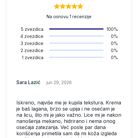
Na osnovu 1 recenzije
5 zvezdica
100%
0%
4 zvezdice
0%
3 zvezdice
0%
2 zvezdice
0%
1 zvezdica
Sara Lazić
jun 29, 2026
Iskreno, najviše me je kupila tekstura. Krema
je baš lagana, brzo se upija i ne osećam je
na licu, što mi je jako važno. Lice mi je nakon
nanošenja mekano, hidrirano i nema onog
osećaja zatezanja. Već posle par dana
korišćenja primetila sam da mi koža izgleda