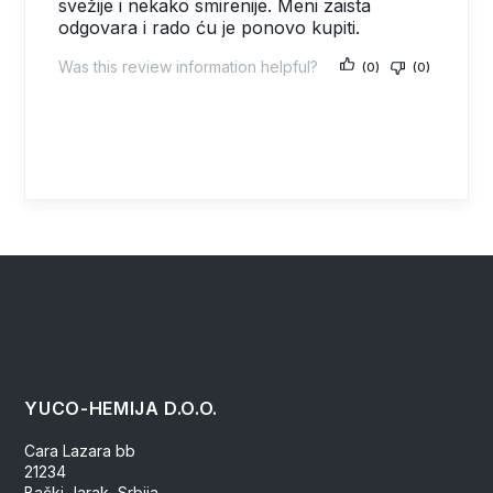
svežije i nekako smirenije. Meni zaista
odgovara i rado ću je ponovo kupiti.
(0)
(0)
YUCO-HEMIJA D.O.O.
Cara Lazara bb
21234
Bački Jarak, Srbija