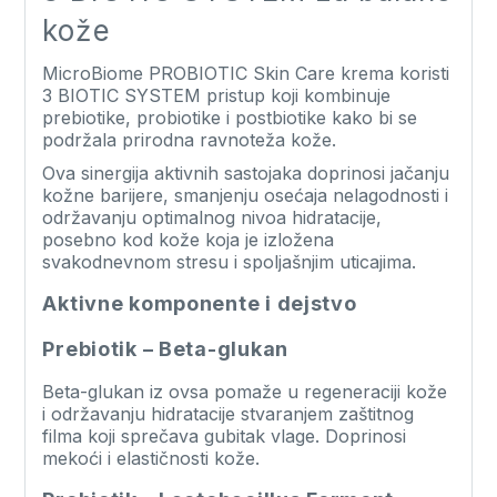
kože
MicroBiome PROBIOTIC Skin Care krema koristi
3 BIOTIC SYSTEM pristup koji kombinuje
prebiotike, probiotike i postbiotike kako bi se
podržala prirodna ravnoteža kože.
Ova sinergija aktivnih sastojaka doprinosi jačanju
kožne barijere, smanjenju osećaja nelagodnosti i
održavanju optimalnog nivoa hidratacije,
posebno kod kože koja je izložena
svakodnevnom stresu i spoljašnjim uticajima.
Aktivne komponente i dejstvo
Prebiotik – Beta-glukan
Beta-glukan iz ovsa pomaže u regeneraciji kože
i održavanju hidratacije stvaranjem zaštitnog
filma koji sprečava gubitak vlage. Doprinosi
mekoći i elastičnosti kože.