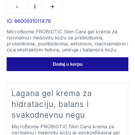
MicroBiome
PROBIOTIC
Skin
Care
ID: 8600931011476
gel
MicroBiome PROBIOTIC Skin Care gel krema za
krema
normalnu i mešovitu kožu sa prebioticima,
za
probioticima, postbioticima, ektoinom, niacinamidom i
normalnu
cica ekstraktom hidrira, umiruje i balansira kožu.
i
mešovitu
kožu
Dodaj u korpu
quantity
Lagana gel krema za
hidrataciju, balans i
svakodnevnu negu
MicroBiome PROBIOTIC Skin Care krema za
normalnu i mešovitu kožu je visokoefikasna gel