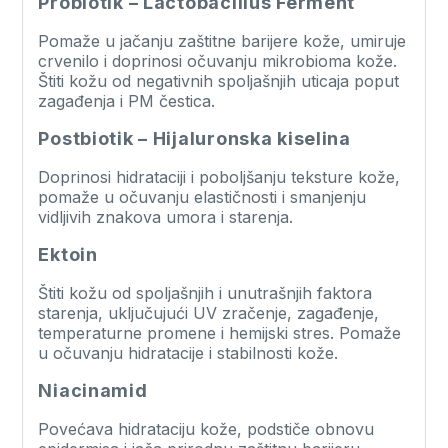
Probiotik – Lactobacillus Ferment
Pomaže u jačanju zaštitne barijere kože, umiruje
crvenilo i doprinosi očuvanju mikrobioma kože.
Štiti kožu od negativnih spoljašnjih uticaja poput
zagađenja i PM čestica.
Postbiotik – Hijaluronska kiselina
Doprinosi hidrataciji i poboljšanju teksture kože,
pomaže u očuvanju elastičnosti i smanjenju
vidljivih znakova umora i starenja.
Ektoin
Štiti kožu od spoljašnjih i unutrašnjih faktora
starenja, uključujući UV zračenje, zagađenje,
temperaturne promene i hemijski stres. Pomaže
u očuvanju hidratacije i stabilnosti kože.
Niacinamid
Povećava hidrataciju kože, podstiče obnovu