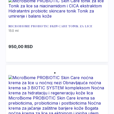
Ethylhexylglycerin, Beta-Glucan, 1,2-
Hexanediol, Caprylyl Glycol, Glyceryl
Caprylate, Caprylhydroxamic Acid, Sodium
Hydroxide.
MICROBIOME PROBIOTIC SKIN CARE TONIK ZA LICE
150 ml
950,00
RSD