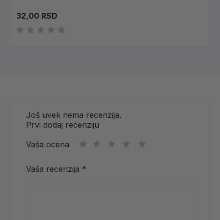
32,00
RSD
Još uvek nema recenzija.
Prvi dodaj recenziju
Vaša ocena
1
2
3
4
5
Vaša recenzija
*