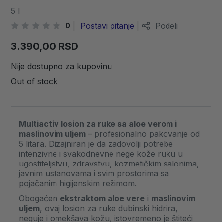
5 l
Postavi pitanje
Podeli
0
3.390,00
RSD
Nije dostupno za kupovinu
Out of stock
Multiactiv losion za ruke sa aloe verom i
maslinovim uljem
– profesionalno pakovanje od
5 litara. Dizajniran je da zadovolji potrebe
intenzivne i svakodnevne nege kože ruku u
ugostiteljstvu, zdravstvu, kozmetičkim salonima,
javnim ustanovama i svim prostorima sa
pojačanim higijenskim režimom.
Obogaćen
ekstraktom aloe vere
i
maslinovim
uljem
, ovaj losion za ruke dubinski hidrira,
neguje i omekšava kožu, istovremeno je štiteći