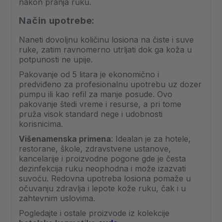
nakon pranja ruku.
Način upotrebe:
Naneti dovoljnu količinu losiona na čiste i suve
ruke, zatim ravnomerno utrljati dok ga koža u
potpunosti ne upije.
Pakovanje od 5 litara je ekonomično i
predviđeno za profesionalnu upotrebu uz dozer
pumpu ili kao refil za manje posude. Ovo
pakovanje štedi vreme i resurse, a pri tome
pruža visok standard nege i udobnosti
korisnicima.
Višenamenska primena
: Idealan je za hotele,
restorane, škole, zdravstvene ustanove,
kancelarije i proizvodne pogone gde je česta
dezinfekcija ruku neophodna i može izazvati
suvoću. Redovna upotreba losiona pomaže u
očuvanju zdravlja i lepote kože ruku, čak i u
zahtevnim uslovima.
Pogledajte i ostale proizvode iz kolekcije