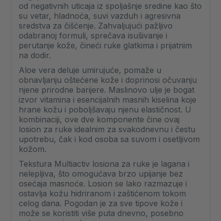
od negativnih uticaja iz spoljašnje sredine kao što
su vetar, hladnoća, suvi vazduh i agresivna
sredstva za čišćenje. Zahvaljujući pažljivo
odabranoj formuli, sprečava isušivanje i
perutanje kože, čineći ruke glatkima i prijatnim
na dodir.
Aloe vera deluje umirujuće, pomaže u
obnavljanju oštećene kože i doprinosi očuvanju
njene prirodne barijere. Maslinovo ulje je bogat
izvor vitamina i esencijalnih masnih kiselina koje
hrane kožu i poboljšavaju njenu elastičnost. U
kombinaciji, ove dve komponente čine ovaj
losion za ruke idealnim za svakodnevnu i čestu
upotrebu, čak i kod osoba sa suvom i osetljivom
kožom.
Tekstura Multiactiv losiona za ruke je lagana i
nelepljiva, što omogućava brzo upijanje bez
osećaja masnoće. Losion se lako razmazuje i
ostavlja kožu hidriranom i zaštićenom tokom
celog dana. Pogodan je za sve tipove kože i
može se koristiti više puta dnevno, posebno