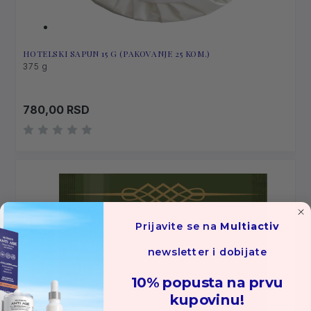
HOTELSKI SAPUN 15 G (PAKOVANJE 25 KOM.)
375 g
780,00
RSD
Prijavite se na
Multiactiv
newsletter i dobijate
10% popusta na prvu
kupovinu!