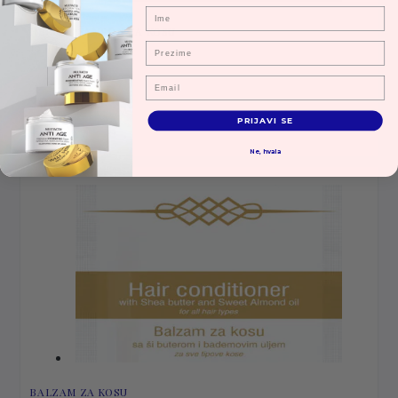
Ime
HERBAL ŠAMPON ZA KOSU
Prezime
15 ml
Email
30,00
RSD
PRIJAVI SE
Ne, hvala
BALZAM ZA KOSU