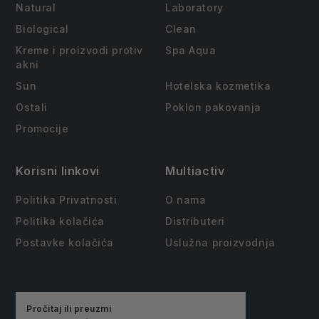
Natural
Laboratory
Biological
Clean
Kreme i proizvodi protiv
Spa Aqua
akni
Sun
Hotelska kozmetika
Ostali
Poklon pakovanja
Promocije
Korisni linkovi
Multiactiv
Politika Privatnosti
O nama
Politika kolačića
Distributeri
Postavke kolačića
Uslužna proizvodnja
Pročitaj ili preuzmi