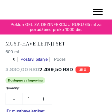
Home
/
Tip kože i starosna dob
/
20+
/ Must-have letnji
set
Poklon GEL ZA DEZINFEKCIJU RUKU 65 ml za
porudžbine preko 1000 din.
MUST-HAVE LETNJI SET
600 ml
Postavi pitanje
Podeli
0
3.830,00
RSD
2.489,50
RSD
35
Original
Current
price
price
Dostupno za kupovinu
was:
is:
Quantity:
Must-
3.830,00 RSD.
2.489,50 RSD.
have
letnji
set
ID: musthaveletnjiset