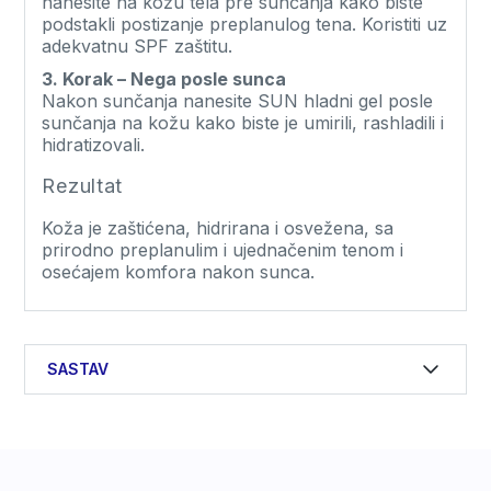
nanesite na kožu tela pre sunčanja kako biste
podstakli postizanje preplanulog tena. Koristiti uz
adekvatnu SPF zaštitu.
3. Korak – Nega posle sunca
Nakon sunčanja nanesite SUN hladni gel posle
sunčanja na kožu kako biste je umirili, rashladili i
hidratizovali.
Rezultat
Koža je zaštićena, hidrirana i osvežena, sa
prirodno preplanulim i ujednačenim tenom i
osećajem komfora nakon sunca.
SASTAV
SUN zaštitnu kremu za lice SPF 30 50ml:
Aqua, Octocrylene, Glycerin, Dicaprylyl Ether,
Butyl Methoxydibenzoylmethane, Polyglyceryl-