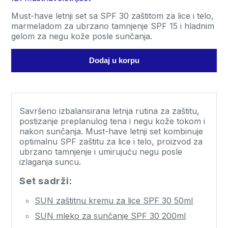
quantity
Must-have letnji set sa SPF 30 zaštitom za lice i telo,
marmeladom za ubrzano tamnjenje SPF 15 i hladnim
gelom za negu kože posle sunčanja.
Dodaj u korpu
Savršeno izbalansirana letnja rutina za zaštitu,
postizanje preplanulog tena i negu kože tokom i
nakon sunčanja. Must-have letnji set kombinuje
optimalnu SPF zaštitu za lice i telo, proizvod za
ubrzano tamnjenje i umirujuću negu posle
izlaganja suncu.
Set sadrži:
SUN zaštitnu kremu za lice SPF 30 50ml
SUN mleko za sunčanje SPF 30 200ml