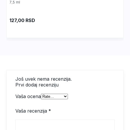
7,5 ml
Alcohol, Glycerin, Aloe Barbadensis Leaf
Juice, Sodium Hydroxide, Carbomer, PEG-40
Hydrogenated Castor Oil, Methylparaben,
127,00
RSD
Allantoin, Parfum, Menthol, Sodium Sulfate, CI
61585, CI 19140, CI 42051, Citronellol,
Geraniol, Hexyl Cinnamal, Limonene, Linalool.
Još uvek nema recenzija.
Prvi dodaj recenziju
Vaša ocena
Vaša recenzija
*