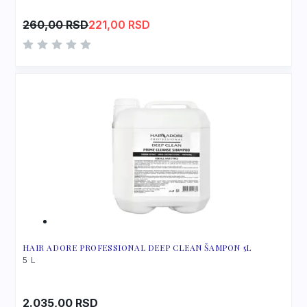
Original
Current
260,00
RSD
221,00
RSD
price
price
was:
is:
260,00 RSD.
221,00 RSD.
HAIR ADORE PROFESSIONAL DEEP CLEAN ŠAMPON 5L
5 L
2.035,00
RSD