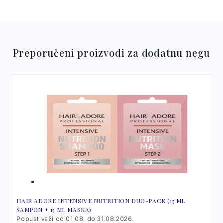
Hair Adore Professional Intensive Nutrition
Šampon:
Aqua, Coco-Glucoside, Sodium
Coco-Sulfate, Cocamidopropyl Betaine,
Glyceryl Oleate, Phenoxyethanol, Parfum,
Preporučeni proizvodi za dodatnu negu
Centella Asiatica Extract, Creatine,
Niacinamide, Crambe Abyssinica Seed Oil,
Ethylhexylglycerin, Lactic Acid.
Hair Adore Professional Intensive Nutrition
Maska:
Aqua, Cetearyl Alcohol,
Behentrimonium Chloride, Cetrimonium
Chloride, Dicetyldimonium Chloride,
Dimethicone, Crambe Abyssinica Seed Oil,
Phenoxyethanol, Niacinamide, Creatine,
Centella Asiatica Extract, Parfum,
Ethylhexylglycerin, Citric Acid.
HAIR ADORE INTENSIVE NUTRITION DUO-PACK (15 ML
ŠAMPON + 15 ML MASKA)
Popust važi od 01.08. do 31.08.2026.