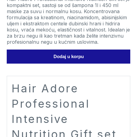
set
kompaktni set, sastoji se od šampona 1l i 450 ml
šampon
maske za suvu i normalnu kosu. Koncentrovana
1l
formulacija sa kreatinom, niacinamidom, abisinijskim
+
uljem i ekstraktom centele dubinski hrani i hidrira
maska
kosu, vraća mekoću, elastičnost i vitalnost. Idealan je
450
za brzu negu ili kao tretman kada želite intenzivnu
ml
profesionalnu negu u kućnim uslovima.
quantity
Dodaj u korpu
Hair Adore
Professional
Intensive
Nutrition Gift set