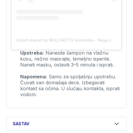
A post shared by MULTIACTIV kozmetika - Nega kojoj verujem 💙 (@multiactivkozmetika)
Upotreba:
Nanesite šampon na vlažnu
kosu, nežno masirajte, temeljno isperite.
Naneti masku, ostaviti 3–5 minuta i isprati.
Napomena:
Samo za spoljašnju upotrebu.
Čuvati van domašaja dece. Izbegavati
kontakt sa očima. U slučaju kontakta, isprati
vodom.
SASTAV