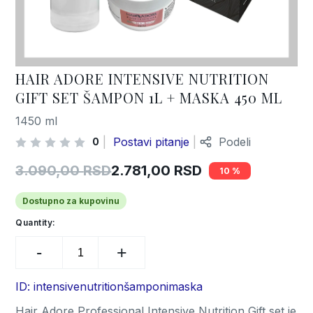
HAIR ADORE INTENSIVE NUTRITION
GIFT SET ŠAMPON 1L + MASKA 450 ML
1450 ml
Postavi pitanje
Podeli
0
3.090,00
RSD
2.781,00
RSD
10
Original
Current
price
price
Dostupno za kupovinu
was:
is:
Quantity:
Hair
3.090,00 RSD.
2.781,00 RSD.
Adore
Intensive
Nutrition
ID: intensivenutritionšamponimaska
Gift
Hair Adore Professional Intensive Nutrition Gift set je