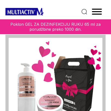
Home
/
Kolekcije
/
SVI PROIZVODI
/ Hair Adore Intensive
Nutrition Gift set šampon 1l + maska 450 ml
Poklon GEL ZA DEZINFEKCIJU RUKU 65 ml za
porudžbine preko 1000 din.