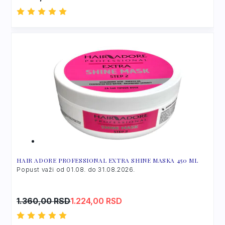
HAIR ADORE PROFESSIONAL EXTRA SHINE MASKA 450 ML
Popust važi od 01.08. do 31.08.2026.
Original
Current
1.360,00
RSD
1.224,00
RSD
price
price
was:
is: