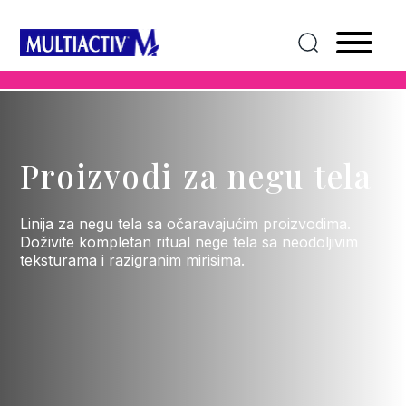
Proizvodi za negu tela
Linija za negu tela sa očaravajućim proizvodima.
Doživite kompletan ritual nege tela sa neodoljivim
teksturama i razigranim mirisima.