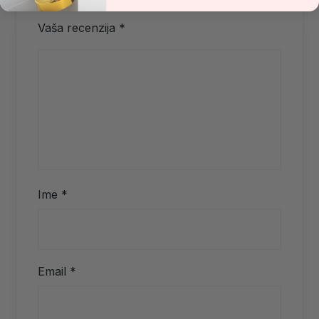
Vaša recenzija
*
Ime
*
Email
*