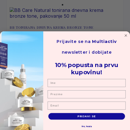
BB TONIRANA DNEVNA KREMA BRONZE TONE
50 ml
Prijavite se na
Multiactiv
672,00
RSD
newsletter i dobijate
10% popusta na prvu
kupovinu!
Ime
Prezime
Email
Još uvek nema recenzija.
Prvi dodaj recenziju
PRIJAVI SE
Vaša ocena
1
2
3
4
5
Ne, hvala