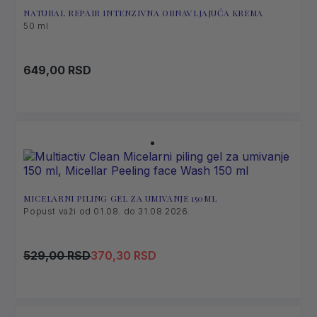
NATURAL REPAIR INTENZIVNA OBNAVLJAJUĆA KREMA
50 ml
649,00
RSD
MICELARNI PILING GEL ZA UMIVANJE 150ML
Popust važi od 01.08. do 31.08.2026.
Original
Current
529,00
RSD
370,30
RSD
price
price
was:
is:
529,00 RSD.
370,30 RSD.