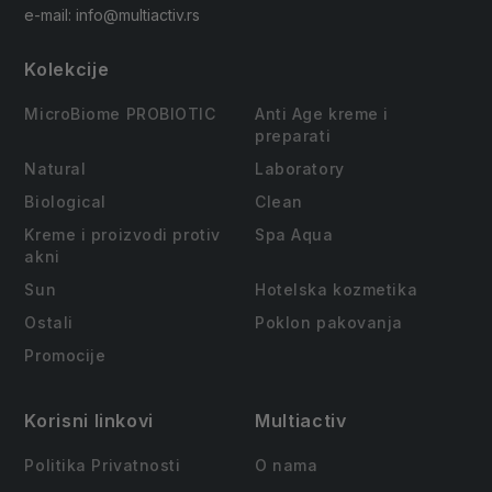
e-mail: info@multiactiv.rs
Kolekcije
MicroBiome PROBIOTIC
Anti Age kreme i
preparati
Natural
Laboratory
Biological
Clean
Kreme i proizvodi protiv
Spa Aqua
akni
Sun
Hotelska kozmetika
Ostali
Poklon pakovanja
Promocije
Korisni linkovi
Multiactiv
Politika Privatnosti
O nama