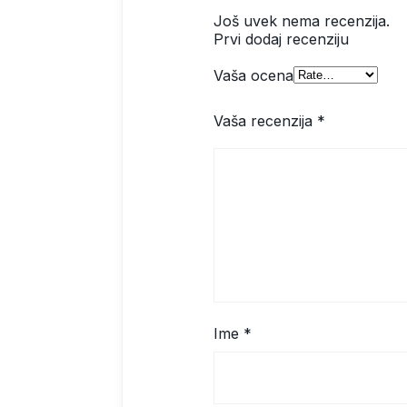
Još uvek nema recenzija.
Prvi dodaj recenziju
Vaša ocena
Vaša recenzija
*
Ime
*