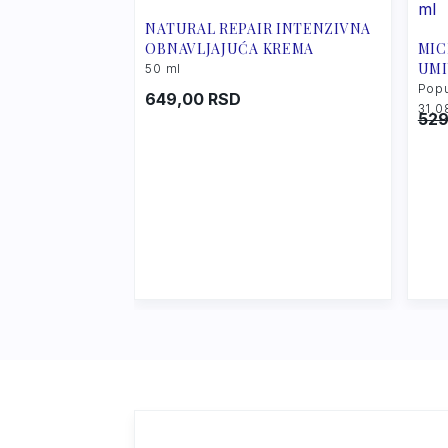
NATURAL REPAIR INTENZIVNA
OBNAVLJAJUĆA KREMA
MIC
UMI
50 ml
Popu
649,00
RSD
31.0
52
Ori
Cur
pri
pri
was
is:
529
370