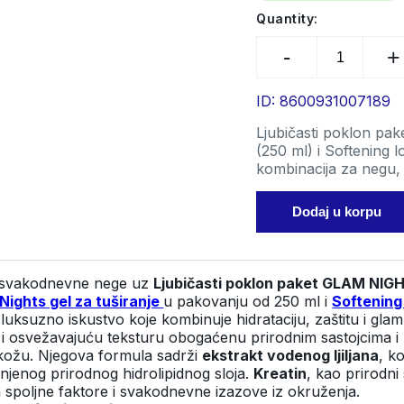
K
was:
is:
vodi za umornu i kožu
Quantity:
Proizvodi za čišćenje lica i
Kreme i proiz
p
jaja
uklanjanje šminke
LJUBIČAST
fleke i hiper
848,00 RSD.
678,40 RSD.
p
 godina
POKLON
na koži
S
PAKET
Proizvodi za č
500ml
ID: 8600931007189
S
uklanjanje š
quantity
H
Ljubičasti poklon pak
k
(250 ml) i Softening l
kombinacija za negu, hi
O
 60 godina
Dodaj u korpu
ir svakodnevne nege uz
Ljubičasti poklon paket GLAM NIG
Nights gel za tuširanje
u pakovanju od 250 ml i
Softening 
luksuzno iskustvo koje kombinuje hidrataciju, zaštitu i glam
 i osvežavajuću teksturu obogaćenu prirodnim sastojcima i b
u kožu. Njegova formula sadrži
ekstrakt vodenog ljiljana
, k
jenog prirodnog hidrolipidnog sloja.
Kreatin
, kao prirodni 
a spoljne faktore i svakodnevne izazove iz okruženja.