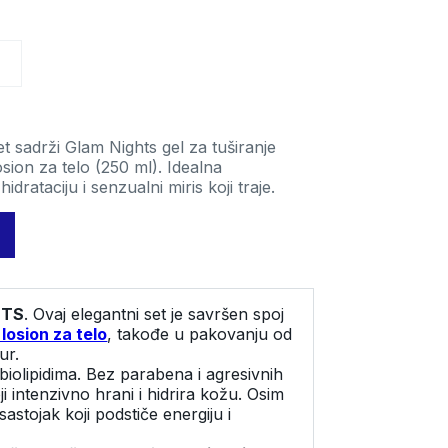
reme i
vodi za pege,
Kreme i
roizvodi
I
pigmentaciju
proizvodi
rotiv akni
protiv akni
pa Aqua
išćenje lica i
Spa Aqua
un
minke
Sun
otelska
et sadrži Glam Nights gel za tuširanje
Hotelska
ozmetika
osion za telo (250 ml). Idealna
kozmetika
drataciju i senzualni miris koji traje.
stali
Ostali
HTS
. Ovaj elegantni set je savršen spoj
losion za telo
, takođe u pakovanju od
ur.
iolipidima. Bez parabena i agresivnih
oji intenzivno hrani i hidrira kožu. Osim
sastojak koji podstiče energiju i