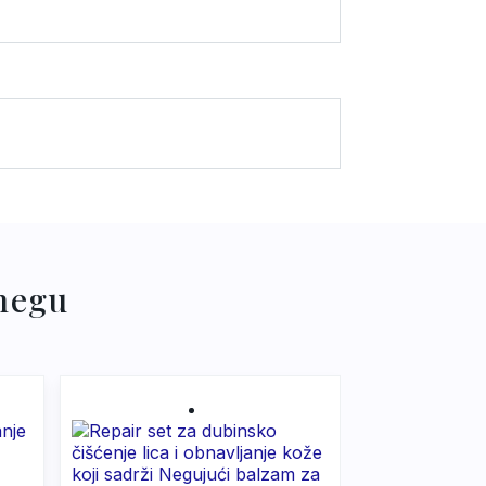
 DEA, Coco-Glucoside, Glyceryl
lproline, Nymphea Alba Flower
iquidum, Cetearyl Ethylhexanoate,
Alcohol, Tocopheryl Acetate,
 negu
 Flower Extract, Creatine, Xanthan