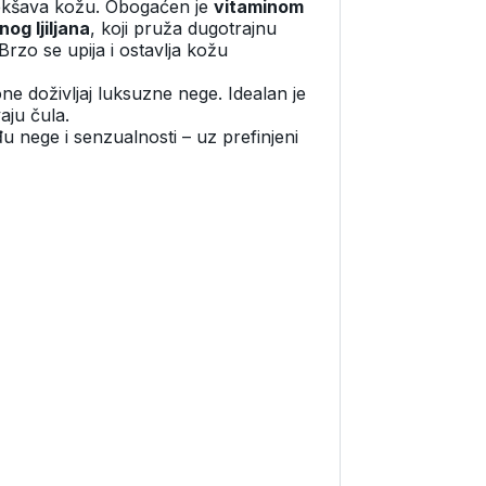
mekšava kožu. Obogaćen je
vitaminom
og ljiljana
, koji pruža dugotrajnu
Brzo se upija i ostavlja kožu
one doživljaj luksuzne nege. Idealan je
aju čula.
đu nege i senzualnosti – uz prefinjeni