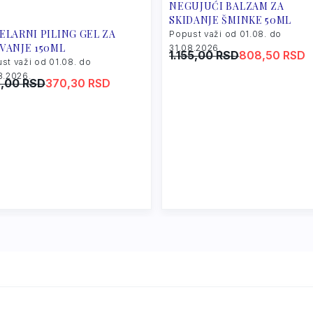
NEGUJUĆI BALZAM ZA
SKIDANJE ŠMINKE 50ML
ELARNI PILING GEL ZA
Popust važi od 01.08. do
VANJE 150ML
31.08.2026.
1.155,00
Original
Current
RSD
808,50
RSD
st važi od 01.08. do
price
price
8.2026.
9,00
ginal
rent
RSD
370,30
RSD
was:
is:
ce
ce
1.155,00 RSD.
808,50 RSD.
:
,00 RSD.
,30 RSD.