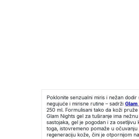
dezinfekciju ruku
Kreme i ostali proizvodi
Proiz
20+
za zaštitu od sunca
Proizvodi za negu
bez s
30+
tela
Poklon pakovanja
Do 20
40+
Kreme i ostali
20+
proizvodi za zaštitu
50+
od sunca
30+
Preko 60 godina
Poklon pakovanja
40+
50+
Preko
Poklonite senzualni miris i nežan dod
negujuće i mirisne rutine – sadrži
Glam 
250 ml. Formulisani tako da koži pruže 
Glam Nights gel za tuširanje ima nežnu
sastojaka, gel je pogodan i za osetljiv
toga, istovremeno pomaže u očuvanju n
regeneraciju kože, čini je otpornijom n