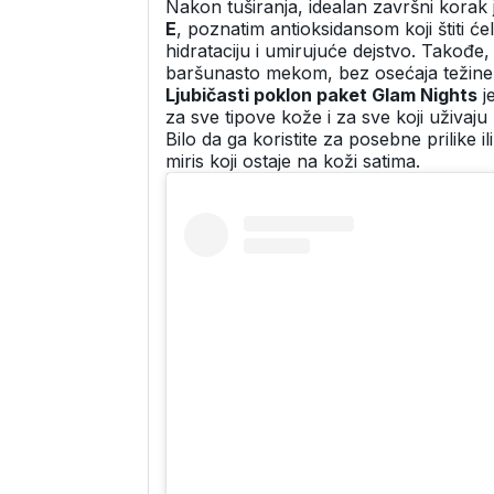
Nakon tuširanja, idealan završni korak
E
, poznatim antioksidansom koji štiti će
hidrataciju i umirujuće dejstvo. Takođe
baršunasto mekom, bez osećaja težine ili
Ljubičasti poklon paket Glam Nights
j
za sve tipove kože i za sve koji uživaj
Bilo da ga koristite za posebne prilike 
miris koji ostaje na koži satima.