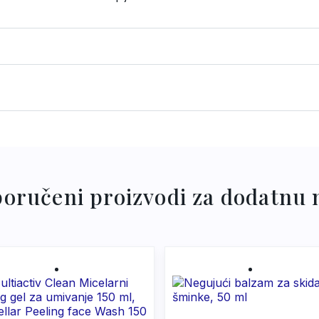
 Sodim Laureth Sulfate, Cocamidopropyl Betaine, Cocamide
rfum, Sodium Chloride, DMDM Hydantoin, Sodium Palmitoy
 Lactic Acid. Losion za telo Softening: Aqua, Paraffinum L
Cetyl Phosphate, Hydrogenated Palm Glycerides, Cetearyl 
oručeni proizvodi za dodatnu
sspolymer, Parfum, Sodium Palmitoylproline, Nymphea Alba