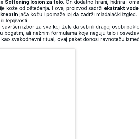
 je
Softening losion za telo.
On dodatno hrani, hidrira i o
lije kože od oštećenja. I ovaj proizvod sadrži
ekstrakt voden
,
kreatin
jača kožu i pomaže joj da zadrži mladalački izgled. 
 lepljivosti.
e savršen izbor za sve koji žele da sebi ili dragoj osobi pokl
u u bogatim, ali nežnim formulama koje neguju telo i osvežav
ili kao svakodnevni ritual, ovaj paket donosi ravnotežu izme