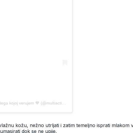
A post shared by MULTIACTIV kozmetika - Nega kojoj verujem 💙 (@multiactivkozmetika)
vlažnu kožu, nežno utrljati i zatim temeljno isprati mlakom
 umasirati dok se ne upije.