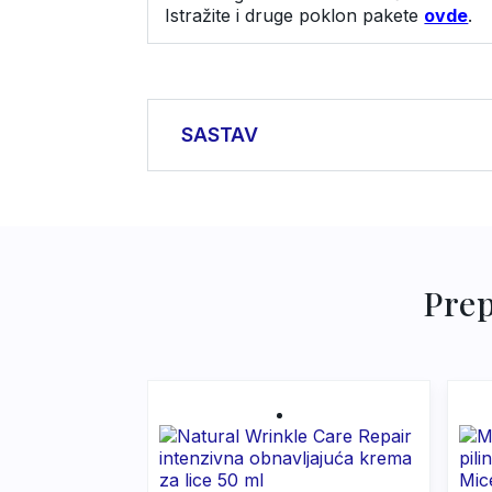
Istražite i druge poklon pakete
ovde
.
SASTAV
Gel za tuširanje Glam Nights: Aqua,
Oleate, PEG-7 Glyceryl Cocoate, Pa
Extract, Creatine, Tetrasodium EDTA,
Glycerin, Isohexadecane, Potassium 
Prep
Acrylates/C10-30 Alkyl Acrylate Cro
Gum