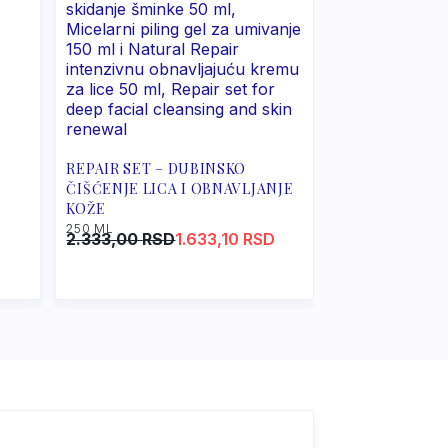
REPAIR SET – DUBINSKO
ČIŠĆENJE LICA I OBNAVLJANJE
KOŽE
250 ML
2.333,00
Original
Current
RSD
1.633,10
RSD
price
price
was:
is:
2.333,00 RSD.
1.633,10 RSD.