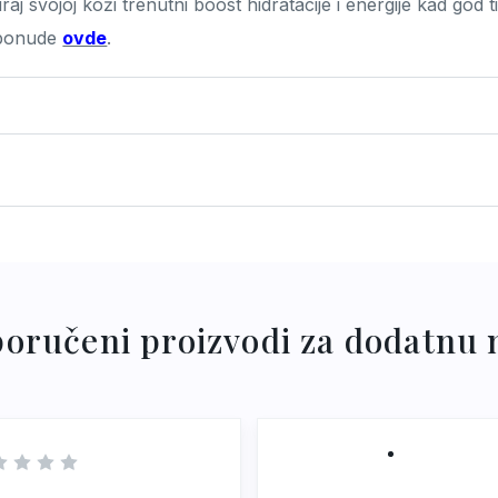
aj svojoj koži trenutni boost hidratacije i energije kad god t
e ponude
ovde
.
ceryl Stearate SE, Cetearyl Isononanoate, Cetearyl Alcohol,
go Biloba Leaf Extract, Hydroxyethyl Acrylate, Sodium Acry
hanol, Ethylhexylglycerin, Palmitoyl Proline, Magnesium 
dium Hyaluronate, Parfum, Xanthan Gum, CI 42090.
oručeni proizvodi za dodatnu