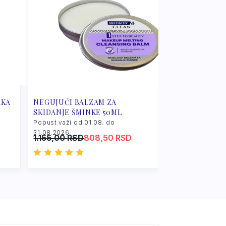
AKA
NEGUJUĆI BALZAM ZA
SKIDANJE ŠMINKE 50ML
Popust važi od 01.08. do
31.08.2026.
Original
Current
1.155,00
RSD
808,50
RSD
price
price
was:
is:
1.155,00 RSD.
808,50 RSD.