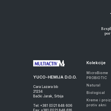
Bespl
por
Kolekcije
MicroBiome
YUCO-HEMIJA D.O.O.
PROBIOTIC
Natural
Cara Lazara bb
21234
Biological
Bački Jarak, Srbija
Kreme i proi
protiv akni
Tel: +381 (0)21 848 606
Fax: +381 (0)21 848 616