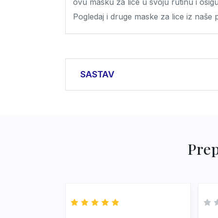
ovu masku za lice u svoju rutinu i osigur
Pogledaj i druge maske za lice iz naš
SASTAV
Aqua, Dicaprylyl Ether, Glycerin, Gly
Cucumis Sativus Fruit Extract, Gink
Squalane, Polysorbate 60, Phenoxyet
Palmitoyl Sarcosinate, Creatine, So
Prep