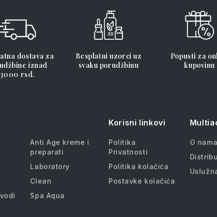
atna dostava za
Besplatni uzorci uz
Popusti za on
udžbine iznad
svaku porudžbinu
kupovinu
3000 rsd.
Korisni linkovi
Multia
Anti Age kreme i
Politika
O nam
preparati
Privatnosti
Distribu
Laboratory
Politika kolačića
Uslužn
Clean
Postavke kolačića
zvodi
Spa Aqua