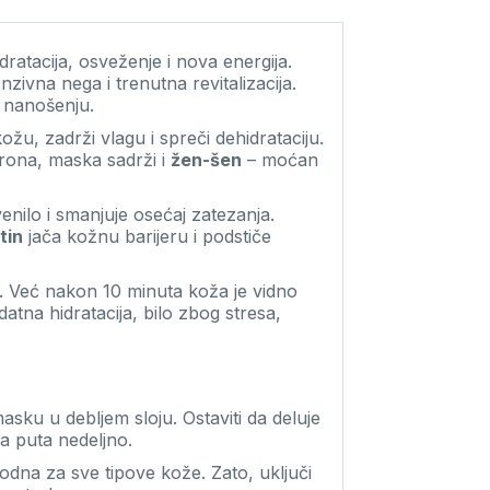
dratacija, osveženje i nova energija.
zivna nega i trenutna revitalizacija.
m nanošenju.
ožu, zadrži vlagu i spreči dehidrataciju.
urona, maska sadrži i
žen-šen
– moćan
enilo i smanjuje osećaj zatezanja.
tin
jača kožnu barijeru i podstiče
u. Već nakon 10 minuta koža je vidno
tna hidratacija, bilo zbog stresa,
sku u debljem sloju. Ostaviti da deluje
va puta nedeljno.
dna za sve tipove kože. Zato, uključi