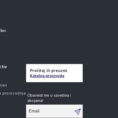
line
ctiv
Pročitaj ili preuzmi
Katalog proizvoda
a
teri
a proizvodnja
Obavesti me o savetima i
akcijama!