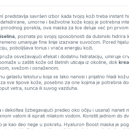
l predstavlja savršen izbor kada tvojoj koži treba instant hi
ehidrirane, umorne i beživotne kože kojoj je potrebna inten
ma prirodnog porekla, ova maska za lice deluje već pri prvo
iselina
, poznata po svojoj sposobnosti da dubinski hidrira k
ovremeno umanjuje fine linije izazvane suvoćom. Pored hijal
aciju, poboljšava tonus i vraća energiju koži.
 pruža osvežavajući efekat i dodatnu hidrataciju, umiruje crv
pomaže u zaštiti kože od štetnih uticaja iz okoline, dok
krea
latkom, svežom i osnaženom.
u gelastu teksturu koja se lako nanosi i prijatno hladi kož
 za sve tipove kože, posebno za one kojima je potrebna doda
poput vetra, sunca ili suvog vazduha.
i dekoltea (izbegavajući predeo oko očiju i usana) naneti ma
ženom vatom ili isprati mlakom vodom. Koristiti jednom do d
o je kao deo nege u pokretu. Hyaluron Boost maska je pogo