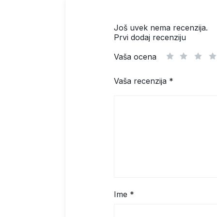
Još uvek nema recenzija.
Prvi dodaj recenziju
Vaša ocena
1
2
3
Vaša recenzija
*
Ime
*