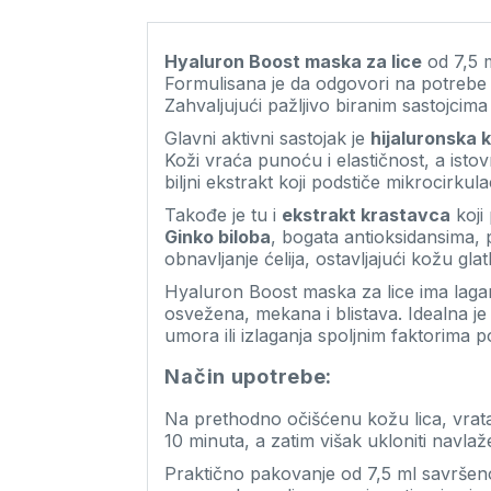
Hyaluron Boost maska za lice
od 7,5 m
Formulisana je da odgovori na potrebe d
Zahvaljujući pažljivo biranim sastojci
Glavni aktivni sastojak je
hijaluronska k
Koži vraća punoću i elastičnost, a ist
biljni ekstrakt koji podstiče mikrocirkul
Takođe je tu i
ekstrakt krastavca
koji
Ginko biloba
, bogata antioksidansima, 
obnavljanje ćelija, ostavljajući kožu g
Hyaluron Boost maska za lice ima lagan
osvežena, mekana i blistava. Idealna je
umora ili izlaganja spoljnim faktorima 
Način upotrebe:
Na prethodno očišćenu kožu lica, vrata 
10 minuta, a zatim višak ukloniti navla
Praktično pakovanje od 7,5 ml savršen