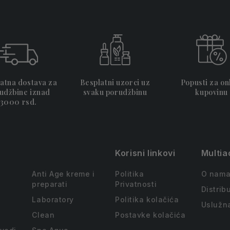
atna dostava za
Besplatni uzorci uz
Popusti za on
udžbine iznad
svaku porudžbinu
kupovinu
3000 rsd.
Korisni linkovi
Multia
Anti Age kreme i
Politika
O nam
preparati
Privatnosti
Distribu
Laboratory
Politika kolačića
Uslužn
Clean
Postavke kolačića