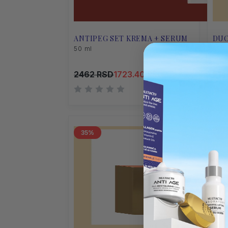
ANTIPEG SET KREMA + SERUM
DUO
50 ml
250 
2462 RSD
1723.40 RSD
214
35
35