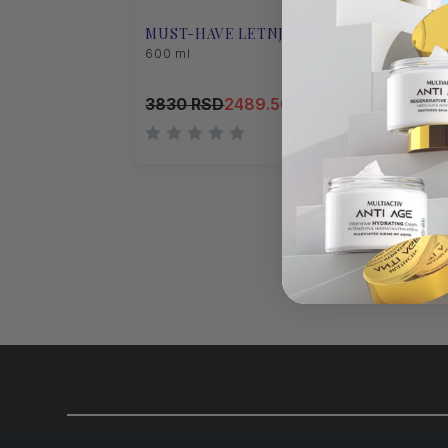
MUST-HAVE LETNJI SET
VEL
600 ml
650 
3830 RSD
2489.50 RSD
417