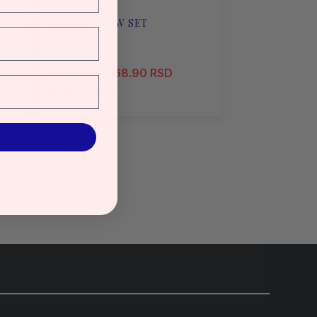
BRONZE GLOW SET
300 ml
2527 RSD
1768.90 RSD