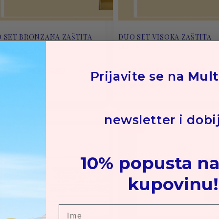
 SET BRONZANA ZAŠTITA
DUO SET VISOKA ZAŠTITA
ml
250 ml
1 RSD
1712.80 RSD
2561 RSD
2048.80 RSD
Prijavite se na
Mult
newsletter i dobi
30
10% popusta na
kupovinu!
Ime