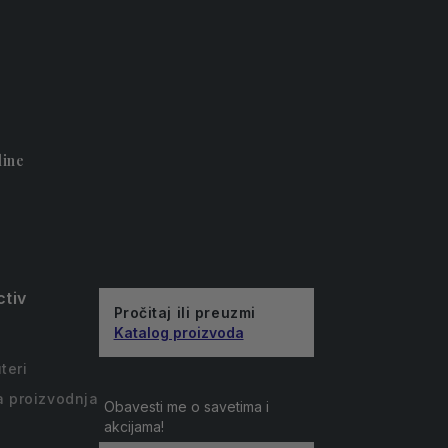
line
ctiv
Pročitaj ili preuzmi
Katalog proizvoda
a
teri
a proizvodnja
Obavesti me o savetima i
akcijama!