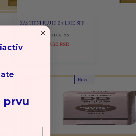
ZAŠTITNI FLUID ZA LICE SPF
50, 50ML
Popust važi od 01.08. do
31.08.2026.
1225 RSD
857.50 RSD
iactiv
jate
30
Novo
 prvu