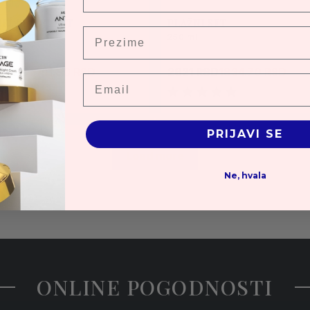
IKI LETNJI SET
PLAŽNI SET
Prezime
ml
250 ml
2 RSD
2711.80 RSD
2621 RSD
1834.70 RSD
Email
PRIJAVI SE
Load more
Ne, hvala
ONLINE POGODNOSTI