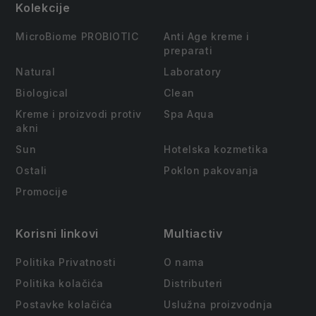
Kolekcije
MicroBiome PROBIOTIC
Anti Age kreme i
preparati
Natural
Laboratory
Biological
Clean
Kreme i proizvodi protiv
Spa Aqua
akni
Sun
Hotelska kozmetika
Ostali
Poklon pakovanja
Promocije
Korisni linkovi
Multiactiv
Politika Privatnosti
O nama
Politika kolačića
Distributeri
Postavke kolačića
Uslužna proizvodnja