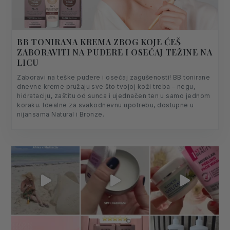
BB TONIRANA KREMA ZBOG KOJE ĆEŠ
ZABORAVITI NA PUDERE I OSEĆAJ TEŽINE NA
LICU
Zaboravi na teške pudere i osećaj zagušenosti! BB tonirane
dnevne kreme pružaju sve što tvojoj koži treba – negu,
hidrataciju, zaštitu od sunca i ujednačen ten u samo jednom
koraku. Idealne za svakodnevnu upotrebu, dostupne u
nijansama Natural i Bronze.