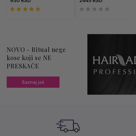
950 RSD
2445 RSD
NOVO - Ritual nege
kose koji se NE
PRESKAČE
Saznaj još