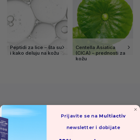
Peptidi za lice – šta su
Centella Asiatica
i kako deluju na kožu
(CICA) – prednosti za
kožu
Prijavite se na
Multiactiv
newsletter i dobijate