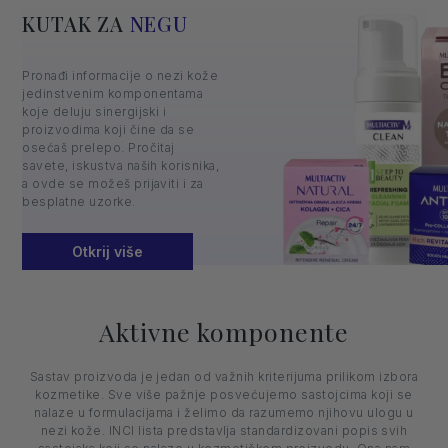
KUTAK ZA
NEGU
Pronađi informacije o nezi kože
jedinstvenim komponentama
koje deluju sinergijski i
proizvodima koji čine da se
osećaš prelepo. Pročitaj
savete, iskustva naših korisnika,
a ovde se možeš prijaviti i za
besplatne uzorke.
Otkrij više
Aktivne komponente
Sastav proizvoda je jedan od važnih kriterijuma prilikom izbora
kozmetike. Sve više pažnje posvećujemo sastojcima koji se
nalaze u formulacijama i želimo da razumemo njihovu ulogu u
nezi kože. INCI lista predstavlja standardizovani popis svih