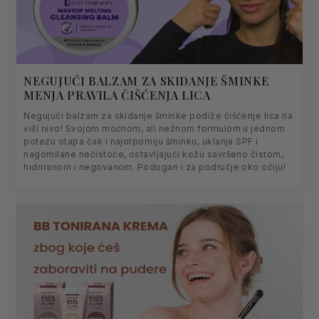
NEGUJUĆI BALZAM ZA SKIDANJE ŠMINKE
MENJA PRAVILA ČIŠĆENJA LICA
Negujući balzam za skidanje šminke podiže čišćenje lica na
viši nivo! Svojom moćnom, ali nežnom formulom u jednom
potezu otapa čak i najotporniju šminku, uklanja SPF i
nagomilane nečistoće, ostavljajući kožu savršeno čistom,
hidriranom i negovanom. Podogan i za područje oko očiju!