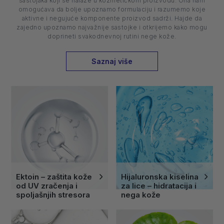
sastojaka koji se nalaze u kozmetičkom proizvodu. Ona nam
omogućava da bolje upoznamo formulaciju i razumemo koje
aktivne i negujuće komponente proizvod sadrži. Hajde da
zajedno upoznamo najvažnije sastojke i otkrijemo kako mogu
doprineti svakodnevnoj rutini nege kože.
Saznaj više
Ektoin – zaštita kože
Hijaluronska kiselina
od UV zračenja i
za lice – hidratacija i
spoljašnjih stresora
nega kože