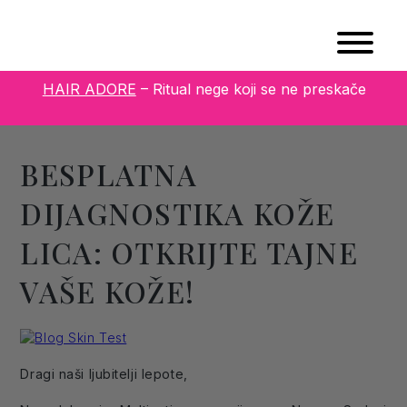
HAIR ADORE
– Ritual nege koji se ne preskače
BESPLATNA
DIJAGNOSTIKA KOŽE
LICA: OTKRIJTE TAJNE
VAŠE KOŽE!
Dragi naši ljubitelji lepote,