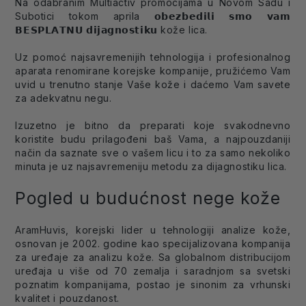
Na odabranim Multiactiv promocijama u Novom Sadu i
Subotici tokom aprila 𝗼𝗯𝗲𝘇𝗯𝗲𝗱𝗶𝗹𝗶 𝘀𝗺𝗼 𝘃𝗮𝗺
𝗕𝗘𝗦𝗣𝗟𝗔𝗧𝗡𝗨 𝗱𝗶𝗷𝗮𝗴𝗻𝗼𝘀𝘁𝗶𝗸𝘂 kože lica.
Uz pomoć najsavremenijih tehnologija i profesionalnog
aparata renomirane korejske kompanije, pružićemo Vam
uvid u trenutno stanje Vaše kože i daćemo Vam savete
za adekvatnu negu.
Izuzetno je bitno da preparati koje svakodnevno
koristite budu prilagođeni baš Vama, a najpouzdaniji
način da saznate sve o vašem licu i to za samo nekoliko
minuta je uz najsavremeniju metodu za dijagnostiku lica.
Pogled u budućnost nege kože
AramHuvis, korejski lider u tehnologiji analize kože,
osnovan je 2002. godine kao specijalizovana kompanija
za uređaje za analizu kože. Sa globalnom distribucijom
uređaja u više od 70 zemalja i saradnjom sa svetski
poznatim kompanijama, postao je sinonim za vrhunski
kvalitet i pouzdanost.