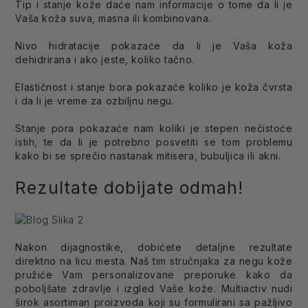
Tip i stanje kože daće nam informacije o tome da li je
Vaša koža suva, masna ili kombinovana.
Nivo hidratacije pokazaće da li je Vaša koža
dehidrirana i ako jeste, koliko tačno.
Elastičnost i stanje bora pokazaće koliko je koža čvrsta
i da li je vreme za ozbiljnu negu.
Stanje pora pokazaće nam koliki je stepen nečistoće
istih, te da li je potrebno posvetiti se tom problemu
kako bi se sprečio nastanak mitisera, bubuljica ili akni.
Rezultate dobijate odmah!
Nakon dijagnostike, dobićete detaljne rezultate
direktno na licu mesta. Naš tim stručnjaka za negu kože
pružiće Vam personalizovane preporuke kako da
poboljšate zdravlje i izgled Vaše kože. Multiactiv nudi
širok asortiman proizvoda koji su formulirani sa pažljivo