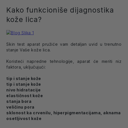
Kako funkcioniše dijagnostika
kože lica?
Skin test aparat pružiće vam detaljan uvid u trenutno
stanje Vaše kože lica.
Koristeći napredne tehnologije, aparat će meriti niz
faktora, uključujući:
tip i stanje kože
tip i stanje kože
nivo hidratacije
elastičnost kože
stanja bora
veličinu pora
sklonost ka crvenilu, hiperpigmentacijama, aknama
osetljivost kože