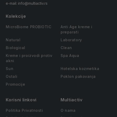
e-mail: info@multiactiv.rs
Kolekcije
MicroBiome PROBIOTIC
Anti Age kreme i
preparati
Natural
Laboratory
Biological
Clean
Kreme i proizvodi protiv
Spa Aqua
akni
Sun
Hotelska kozmetika
Ostali
Poklon pakovanja
Promocije
Korisni linkovi
Multiactiv
Politika Privatnosti
O nama